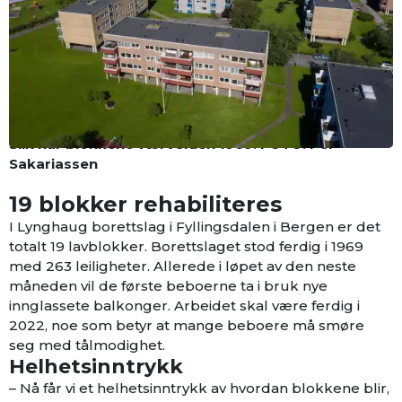
Slik har blokkene vært siden 1969. FOTO: Per
Sakariassen
19 blokker rehabiliteres
I Lynghaug borettslag i Fyllingsdalen i Bergen er det
totalt 19 lavblokker. Borettslaget stod ferdig i 1969
med 263 leiligheter. Allerede i løpet av den neste
måneden vil de første beboerne ta i bruk nye
innglassete balkonger. Arbeidet skal være ferdig i
2022, noe som betyr at mange beboere må smøre
seg med tålmodighet.
Helhetsinntrykk
– Nå får vi et helhetsinntrykk av hvordan blokkene blir,