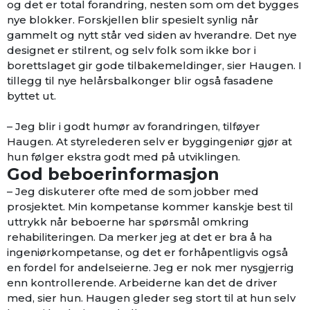
og det er total forandring, nesten som om det bygges
nye blokker. Forskjellen blir spesielt synlig når
gammelt og nytt står ved siden av hverandre. Det nye
designet er stilrent, og selv folk som ikke bor i
borettslaget gir gode tilbakemeldinger, sier Haugen. I
tillegg til nye helårsbalkonger blir også fasadene
byttet ut.
– Jeg blir i godt humør av forandringen, tilføyer
Haugen. At styrelederen selv er byggingeniør gjør at
hun følger ekstra godt med på utviklingen.
God beboerinformasjon
– Jeg diskuterer ofte med de som jobber med
prosjektet. Min kompetanse kommer kanskje best til
uttrykk når beboerne har spørsmål omkring
rehabiliteringen. Da merker jeg at det er bra å ha
ingeniørkompetanse, og det er forhåpentligvis også
en fordel for andelseierne. Jeg er nok mer nysgjerrig
enn kontrollerende. Arbeiderne kan det de driver
med, sier hun. Haugen gleder seg stort til at hun selv