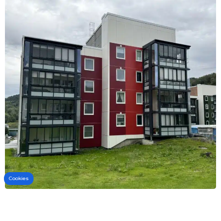
Denne nettsiden bruker cookies
Vi bruker informasjonskapsler for å forbedre
brukeropplevelsen på nettstedet vårt og for personli
tilpasning av annonser. Ved å fortsette å bruke dette
nettstedet samtykker du til vår bruk av
informasjonskapsler.
Avvis alle cookies
Godkjenn alle
Les mer
Cookies
Slik ble resultatet av et eldre borettslag. Da trenger
borettslaget eller sameiet en partner som har erfaring