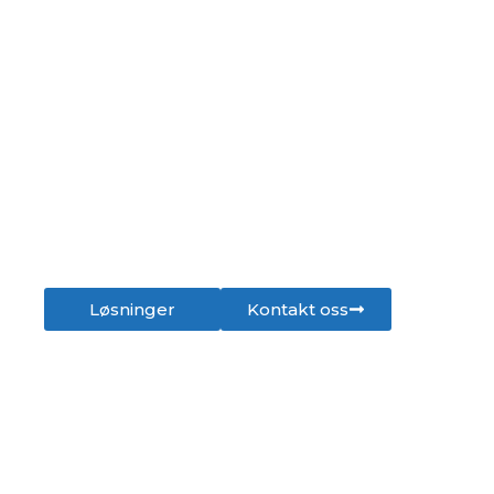
BALKONGENTREPRENØREN
Balkongentreprenøren leverer
fasade- og balkongløsninger av høy
kvalitet til norske borettslag og
sameier.
Løsninger
Kontakt oss